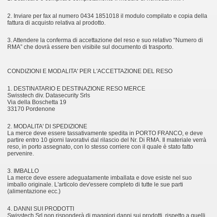
2. Inviare per fax al numero 0434 1851018 il modulo compilato e copia della
fattura di acquisto relativa al prodotto.
3. Attendere la conferma di accettazione del reso e suo relativo “Numero di
RMA” che dovrà essere ben visibile sul documento di trasporto.
CONDIZIONI E MODALITA' PER L'ACCETTAZIONE DEL RESO
1. DESTINATARIO E DESTINAZIONE RESO MERCE
Swisstech div. Datasecurity Srls
Via della Boschetta 19
33170 Pordenone
2. MODALITA' DI SPEDIZIONE
La merce deve essere tassativamente spedita in PORTO FRANCO, e deve
partire entro 10 giorni lavorativi dal rilascio del Nr. Di RMA. Il materiale verrà
reso, in porto assegnato, con lo stesso corriere con il quale è stato fatto
pervenire.
3. IMBALLO
La merce deve essere adeguatamente imballata e dove esiste nel suo
imballo originale. L'articolo dev'essere completo di tutte le sue parti
(alimentazione ecc.)
4. DANNI SUI PRODOTTI
Swisstech Srl non risponderà di maggiori danni sui prodotti, rispetto a quelli