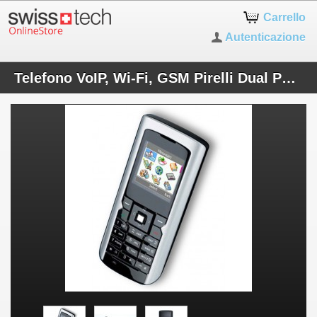
Carrello
Autenticazione
Telefono VoIP, Wi-Fi, GSM Pirelli Dual Phone DP-L10